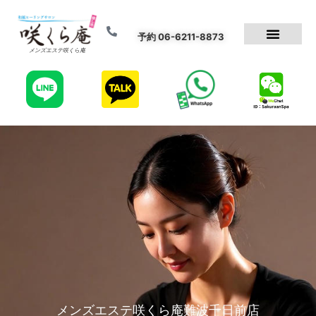
予約 06-6211-8873
メンズエステ咲くら庵
メンズエステ咲くら庵難波千日前店