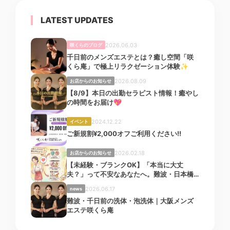
LATEST UPDATES
2026.06.03
咲くらのブログ
千日前のメンズエステとは？癒し空間「咲
くら庵」で極上リラクゼーション体験✨
2026.08.09
お店からのお知らせ
【8/9】本日の出勤セラピスト情報！癒やし
の時間をお届け💖
2024.12.22
イベント
ご新規割¥2,000オフご利用ください!!
2026.02.18
お店からのお知らせ
【未経験・ブランクOK】「本当に大丈
夫？」って不安なあなたへ。難波・日本橋
「咲くら庵」で安心してお仕事始めません
2026.06.17
news
か？
難波・千日前の洗体・泡洗体｜大阪メンズ
エステ咲くら庵