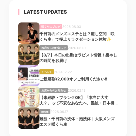
LATEST UPDATES
2026.06.03
咲くらのブログ
千日前のメンズエステとは？癒し空間「咲
くら庵」で極上リラクゼーション体験✨
2026.08.07
お店からのお知らせ
【8/7】本日の出勤セラピスト情報！癒やし
の時間をお届け
2024.12.22
イベント
ご新規割¥2,000オフご利用ください!!
2026.02.18
お店からのお知らせ
【未経験・ブランクOK】「本当に大丈
夫？」って不安なあなたへ。難波・日本橋
「咲くら庵」で安心してお仕事始めません
2026.06.17
news
か？
難波・千日前の洗体・泡洗体｜大阪メンズ
エステ咲くら庵