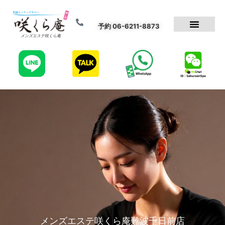
予約 06-6211-8873
メンズエステ咲くら庵
メンズエステ咲くら庵難波千日前店